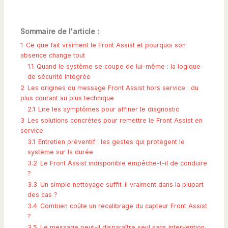
Sommaire de l'article :
1
Ce que fait vraiment le Front Assist et pourquoi son
absence change tout
1.1
Quand le système se coupe de lui-même : la logique
de sécurité intégrée
2
Les origines du message Front Assist hors service : du
plus courant au plus technique
2.1
Lire les symptômes pour affiner le diagnostic
3
Les solutions concrètes pour remettre le Front Assist en
service
3.1
Entretien préventif : les gestes qui protègent le
système sur la durée
3.2
Le Front Assist indisponible empêche-t-il de conduire
?
3.3
Un simple nettoyage suffit-il vraiment dans la plupart
des cas ?
3.4
Combien coûte un recalibrage du capteur Front Assist
?
3.5
Le message peut-il disparaître seul sans intervention