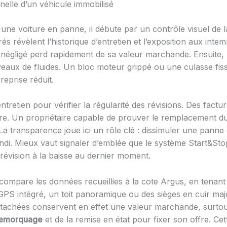
elle d’un véhicule immobilisé
ne voiture en panne, il débute par un contrôle visuel de la
és révèlent l’historique d’entretien et l’exposition aux int
e négligé perd rapidement de sa valeur marchande. Ensuite, 
niveaux de fluides. Un bloc moteur grippé ou une culasse fis
 reprise réduit.
ntretien pour vérifier la régularité des révisions. Des factu
ure. Un propriétaire capable de prouver le remplacement du 
 La transparence joue ici un rôle clé : dissimuler une panne
ondi. Mieux vaut signaler d’emblée que le système Start&St
révision à la baisse au dernier moment.
compare les données recueillies à la cote Argus, en tenant
 GPS intégré, un toit panoramique ou des sièges en cuir ma
étachées conservent en effet une valeur marchande, surto
emorquage
et de la remise en état pour fixer son offre. Ce