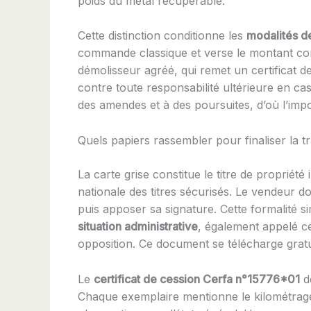
poids du métal récupérable.
Cette distinction conditionne les
modalités d
commande classique et verse le montant conv
démolisseur agréé, qui remet un certificat d
contre toute responsabilité ultérieure en ca
des amendes et à des poursuites, d’où l’impo
Quels papiers rassembler pour finaliser la tr
La carte grise constitue le titre de proprié
nationale des titres sécurisés. Le vendeur doi
puis apposer sa signature. Cette formalité si
situation administrative
, également appelé cer
opposition. Ce document se télécharge gratu
Le
certificat de cession Cerfa n°15776*01
do
Chaque exemplaire mentionne le kilométrage 