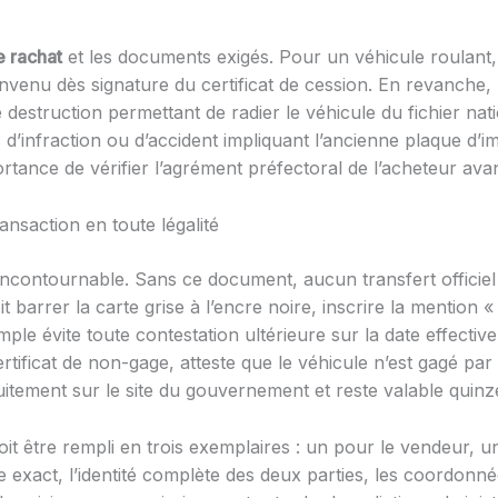
e rachat
et les documents exigés. Pour un véhicule roulant, 
enu dès signature du certificat de cession. En revanche, u
e destruction permettant de radier le véhicule du fichier na
s d’infraction ou d’accident impliquant l’ancienne plaque d’
rtance de vérifier l’agrément préfectoral de l’acheteur avan
ansaction en toute légalité
té incontournable. Sans ce document, aucun transfert officie
t barrer la carte grise à l’encre noire, inscrire la mention «
mple évite toute contestation ultérieure sur la date effective
tificat de non-gage, atteste que le véhicule n’est gagé par 
itement sur le site du gouvernement et reste valable quinze
it être rempli en trois exemplaires : un pour le vendeur, u
exact, l’identité complète des deux parties, les coordonnée