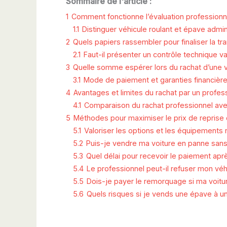
Sommaire de l'article :
1
Comment fonctionne l’évaluation professionne
1.1
Distinguer véhicule roulant et épave admin
2
Quels papiers rassembler pour finaliser la tra
2.1
Faut-il présenter un contrôle technique v
3
Quelle somme espérer lors du rachat d’une v
3.1
Mode de paiement et garanties financières
4
Avantages et limites du rachat par un profes
4.1
Comparaison du rachat professionnel avec 
5
Méthodes pour maximiser le prix de reprise 
5.1
Valoriser les options et les équipements r
5.2
Puis-je vendre ma voiture en panne sans
5.3
Quel délai pour recevoir le paiement apr
5.4
Le professionnel peut-il refuser mon véh
5.5
Dois-je payer le remorquage si ma voit
5.6
Quels risques si je vends une épave à un 