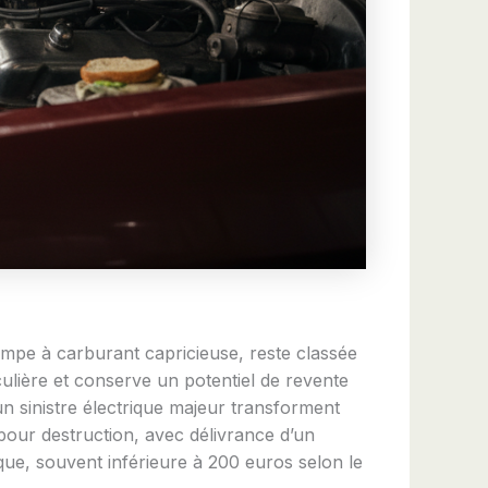
mpe à carburant capricieuse, reste classée
culière et conserve un potentiel de revente
n sinistre électrique majeur transforment
our destruction, avec délivrance d’un
ue, souvent inférieure à 200 euros selon le