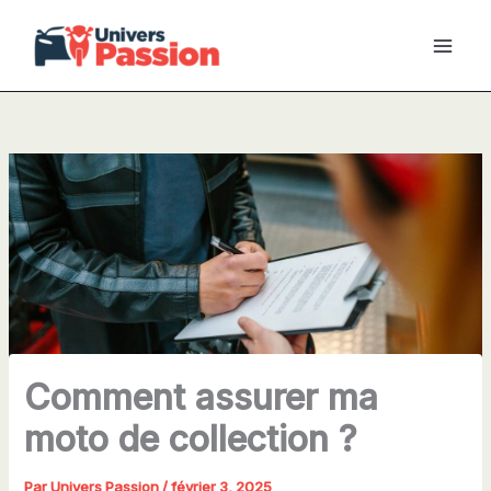
Aller
au
contenu
Comment assurer ma
moto de collection ?
Par
Univers Passion
/
février 3, 2025