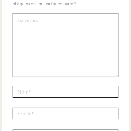
obligatoires sont indiqués avec
*
Écrivez
ici…
Nom*
E-
mail*