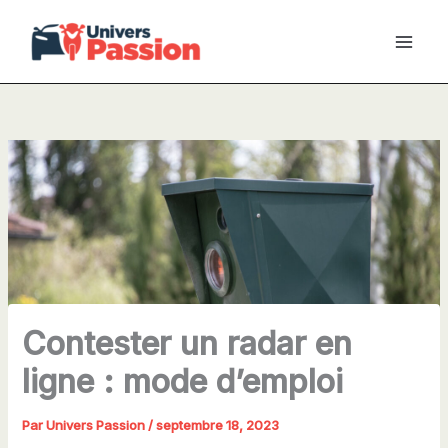
Aller
au
contenu
Contester un radar en
ligne : mode d’emploi
Par
Univers Passion
/
septembre 18, 2023