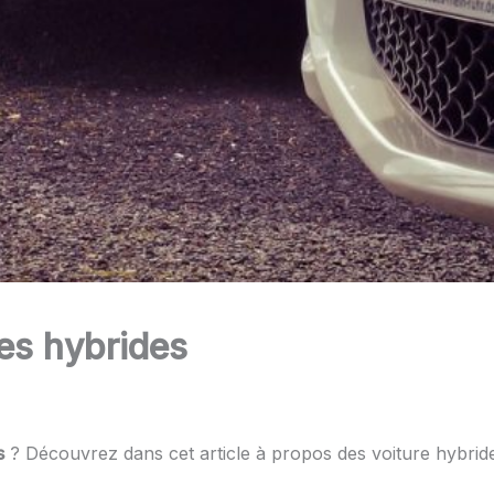
res hybrides
s
? Découvrez dans cet article à propos des voiture hybrid